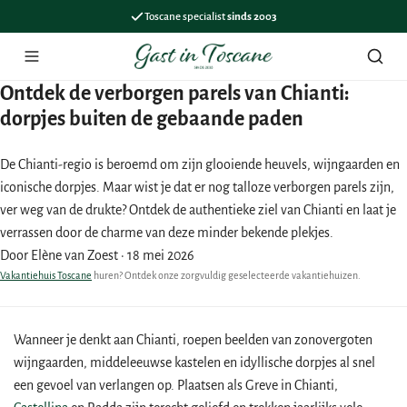
Toscane specialist
sinds 2003
Menu
Zoek
Ontdek de verborgen parels van Chianti:
dorpjes buiten de gebaande paden
De Chianti-regio is beroemd om zijn glooiende heuvels, wijngaarden en
iconische dorpjes. Maar wist je dat er nog talloze verborgen parels zijn,
ver weg van de drukte? Ontdek de authentieke ziel van Chianti en laat je
verrassen door de charme van deze minder bekende plekjes.
Door Elène van Zoest
·
18 mei 2026
Vakantiehuis Toscane
huren? Ontdek onze zorgvuldig geselecteerde vakantiehuizen.
Wanneer je denkt aan Chianti, roepen beelden van zonovergoten
wijngaarden, middeleeuwse kastelen en idyllische dorpjes al snel
een gevoel van verlangen op. Plaatsen als Greve in Chianti,