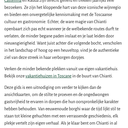
Castellina
en Radda zijn terecht geliefd en trekken jaarlijks vele
bezoekers. Ze zijn het kloppende hart van deze iconische wijnregio
en bieden een onvergetelijke kennismaking met de Toscaanse
cultuur en gastronomie. Echter, de ware magie van Chianti
openbaart zich pas echt wanneer je de welbekende routes durft te
verlaten, de minder begane paden inslaat en je laat leiden door
nieuwsgierigheid. Want juist achter die volgende bocht, verscholen
in het landschap of hoog op een heuveltop, vind je de authentieke
ziel van deze streek in haar verborgen dorpjes.
Verken de minder bekende plekken vanuit uw eigen vakantiehuis.
Bekijk onze
vakantiehuizen in Toscane
in de buurt van Chianti.
Deze gids is een uitnodiging om verder te kijken dan de
ansichtkaarten, om de stilte te proeven en de ongedwongen
gastvrijheid te ervaren in dorpen die hun oorspronkelijke karakter
hebben behouden. Van eeuwenoude borghi waar de tijd lijkt stil te
staan tot kleine gehuchten met een verrassende geschiedenis; elk
plekje vertelt zijn eigen verhaal. Als je klaar bent om Chianti in al