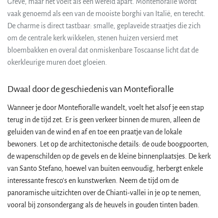
Greve, maar het voelt als een wereld apart. Montefioralle wordt
vaak genoemd als een van de mooiste borghi van Italië, en terecht.
De charme is direct tastbaar: smalle, geplaveide straatjes die zich
om de centrale kerk wikkelen, stenen huizen versierd met
bloembakken en overal dat onmiskenbare Toscaanse licht dat de
okerkleurige muren doet gloeien.
Dwaal door de geschiedenis van Montefioralle
Wanneer je door Montefioralle wandelt, voelt het alsof je een stap
terug in de tijd zet. Er is geen verkeer binnen de muren, alleen de
geluiden van de wind en af en toe een praatje van de lokale
bewoners. Let op de architectonische details: de oude boogpoorten,
de wapenschilden op de gevels en de kleine binnenplaatsjes. De kerk
van Santo Stefano, hoewel van buiten eenvoudig, herbergt enkele
interessante fresco's en kunstwerken. Neem de tijd om de
panoramische uitzichten over de Chianti-vallei in je op te nemen,
vooral bij zonsondergang als de heuvels in gouden tinten baden.