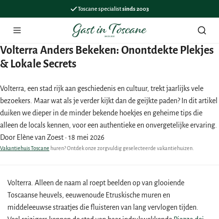
Toscane specialist
sinds 2003
Menu
Zoek
Volterra Anders Bekeken: Onontdekte Plekjes
& Lokale Secrets
Volterra, een stad rijk aan geschiedenis en cultuur, trekt jaarlijks vele
bezoekers. Maar wat als je verder kijkt dan de geijkte paden? In dit artikel
duiken we dieper in de minder bekende hoekjes en geheime tips die
alleen de locals kennen, voor een authentieke en onvergetelijke ervaring.
Door Elène van Zoest
·
18 mei 2026
Vakantiehuis Toscane
huren? Ontdek onze zorgvuldig geselecteerde vakantiehuizen.
Volterra. Alleen de naam al roept beelden op van glooiende
Toscaanse heuvels, eeuwenoude Etruskische muren en
middeleeuwse straatjes die fluisteren van lang vervlogen tijden.