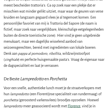
meest bescheiden trattoria's. Ga op zoek naar een plekje dat er
misschien wat minder gelikt uitziet, maar waar de geuren van verse
kruiden en langzaam gegaard vlees je al tegemoet komen. Een
persoonlijke favoriet van mij is Trattoria del Sapore (de naam is
fictief, maar zoek naar vergelijkbare, kleinschalige eetgelegenheden
buiten de directe toeristische zone). Hier vind je geen uitgebreide
menukaart, maar een dagelijks wisselend aanbod van
seizoensgerechten, bereid met ingrediënten van lokale boeren.
Denk aan
pappa al pomodoro
,
ribollita
, wildzwijnstoofpot
(
cinghiale
) en perfecte huisgemaakte pasta's. Vraag de eigenaar naar
de dagspecialiteit en laat je verrassen.
De Beste
Lampredotto
en
Porchetta
Voor een snelle, authentieke lunch moet je de straatverkopers met
hun
lampredotto
(een Florentijnse specialiteit van rundermaag) of
porchetta
(geroosterd varkensvlees) broodjes opzoeken. Hoewel
lampredotto
meer geassocieerd wordt met
Florence
, vind je in