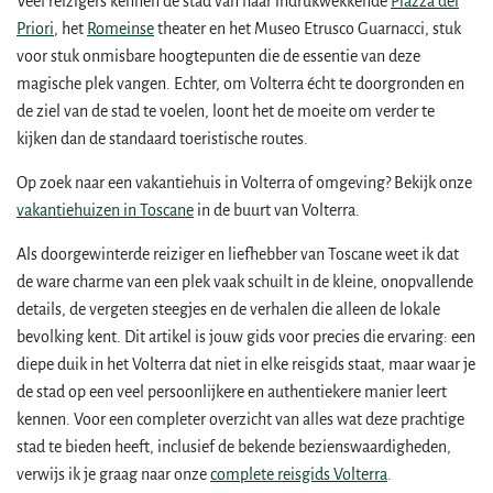
Veel reizigers kennen de stad van haar indrukwekkende
Piazza dei
Priori
, het
Romeinse
theater en het Museo Etrusco Guarnacci, stuk
voor stuk onmisbare hoogtepunten die de essentie van deze
magische plek vangen. Echter, om Volterra écht te doorgronden en
de ziel van de stad te voelen, loont het de moeite om verder te
kijken dan de standaard toeristische routes.
Op zoek naar een vakantiehuis in Volterra of omgeving? Bekijk onze
vakantiehuizen in Toscane
in de buurt van Volterra.
Als doorgewinterde reiziger en liefhebber van Toscane weet ik dat
de ware charme van een plek vaak schuilt in de kleine, onopvallende
details, de vergeten steegjes en de verhalen die alleen de lokale
bevolking kent. Dit artikel is jouw gids voor precies die ervaring: een
diepe duik in het Volterra dat niet in elke reisgids staat, maar waar je
de stad op een veel persoonlijkere en authentiekere manier leert
kennen. Voor een completer overzicht van alles wat deze prachtige
stad te bieden heeft, inclusief de bekende bezienswaardigheden,
verwijs ik je graag naar onze
complete reisgids Volterra
.