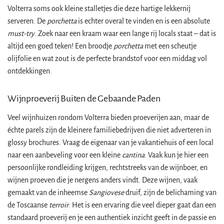
Volterra soms ook kleine stalletjes die deze hartige lekkernij
serveren. De
porchetta
is echter overal te vinden en is een absolute
must-try
. Zoek naar een kraam waar een lange rij locals staat – dat is
altijd een goed teken! Een broodje
porchetta
met een scheutje
olijfolie en wat zout is de perfecte brandstof voor een middag vol
ontdekkingen.
Wijnproeverij Buiten de Gebaande Paden
Veel wijnhuizen rondom Volterra bieden proeverijen aan, maar de
échte parels zijn de kleinere familiebedrijven die niet adverteren in
glossy brochures. Vraag de eigenaar van je vakantiehuis of een local
naar een aanbeveling voor een kleine
cantina
. Vaak kun je hier een
persoonlijke rondleiding krijgen, rechtstreeks van de wijnboer, en
wijnen proeven die je nergens anders vindt. Deze wijnen, vaak
gemaakt van de inheemse
Sangiovese
druif, zijn de belichaming van
de Toscaanse
terroir
. Het is een ervaring die veel dieper gaat dan een
standaard proeverij en je een authentiek inzicht geeft in de passie en