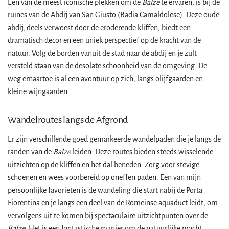
Een van de meest iconische plekken om de
Balze
te ervaren, is bij de
ruïnes van de Abdij van San Giusto (Badia Camaldolese). Deze oude
abdij, deels verwoest door de eroderende kliffen, biedt een
dramatisch decor en een uniek perspectief op de kracht van de
natuur. Volg de borden vanuit de stad naar de abdij en je zult
versteld staan van de desolate schoonheid van de omgeving. De
weg ernaartoe is al een avontuur op zich, langs olijfgaarden en
kleine wijngaarden.
Wandelroutes langs de Afgrond
Er zijn verschillende goed gemarkeerde wandelpaden die je langs de
randen van de
Balze
leiden. Deze routes bieden steeds wisselende
uitzichten op de kliffen en het dal beneden. Zorg voor stevige
schoenen en wees voorbereid op oneffen paden. Een van mijn
persoonlijke favorieten is de wandeling die start nabij de Porta
Fiorentina en je langs een deel van de Romeinse aquaduct leidt, om
vervolgens uit te komen bij spectaculaire uitzichtpunten over de
Balze
. Het is een fantastische manier om de natuurlijke pracht