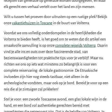
recepten van generatie op generatie worden doorgegeven, en waar
elk gerecht een verhaal vertelt over het land en zijn mensen.
Wilt u tussen het proeven door uitrusten op een rustige plek? Bekijk
onze
vakantiehuizen in Toscane
in de buurt van Volterra.
Voordat we ons volledig onderdompelen in de heerlijkheden die
Volterra te bieden heeft, is het goed om te weten dat dit artikel een
smaakvolle aanvulling is op onze
complete reisgids Volterra
. Daarin
vind je alle ins en outs over deze fascinerende stad, van
bezienswaardigheden tot praktische tips voor je verblijf. Maar nu
richten we ons op iets wat minstens zo belangrijk is voor een
complete reiservaring: de lokale gastronomie. De Etruskische
invloeden zijn hier nog steeds tastbaar, niet alleen in de
archeologische vondsten, maar ook op je bord. Bereid je voor op een
reis die al je zintuigen zal prikkelen!
Stel je voor: een zwoele Toscaanse avond, een glas lokale wijn in de
hand, en een bord vol authentieke gerechten bereid met
ingrediënten die netgeoogst zijn. Dat is de belofte van Volterra. In