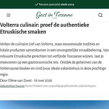
Toscane specialist
sinds 2003
Menu
Zoek
Volterra culinair: proef de authentieke
Etruskische smaken
Verken de culinaire ziel van Volterra, waar eeuwenoude tradities en
lokale producten samenkomen in een onvergetelijke smaakbeleving. Van
robuuste Etruskische gerechten tot verfijnde Toscaanse wijnen, laat je
meevoeren op een gastronomische reis. Ontdek de geheimen van de
Volterraanse keuken en vind jouw ideale vakantiehuis in deze prachtige
regio.
Door Elène van Zoest
·
18 mei 2026
Vakantiehuis Toscane
huren? Ontdek onze zorgvuldig geselecteerde vakantiehuizen.