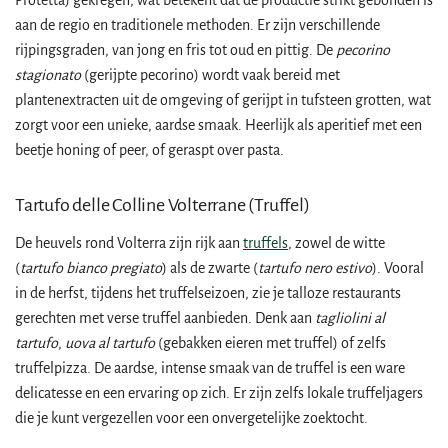
aan de regio en traditionele methoden. Er zijn verschillende
rijpingsgraden, van jong en fris tot oud en pittig. De
pecorino
stagionato
(gerijpte pecorino) wordt vaak bereid met
plantenextracten uit de omgeving of gerijpt in tufsteen grotten, wat
zorgt voor een unieke, aardse smaak. Heerlijk als aperitief met een
beetje honing of peer, of geraspt over pasta.
Tartufo delle Colline Volterrane (Truffel)
De heuvels rond Volterra zijn rijk aan
truffels
, zowel de witte
(
tartufo bianco pregiato
) als de zwarte (
tartufo nero estivo
). Vooral
in de herfst, tijdens het truffelseizoen, zie je talloze restaurants
gerechten met verse truffel aanbieden. Denk aan
tagliolini al
tartufo
,
uova al tartufo
(gebakken eieren met truffel) of zelfs
truffelpizza. De aardse, intense smaak van de truffel is een ware
delicatesse en een ervaring op zich. Er zijn zelfs lokale truffeljagers
die je kunt vergezellen voor een onvergetelijke zoektocht.