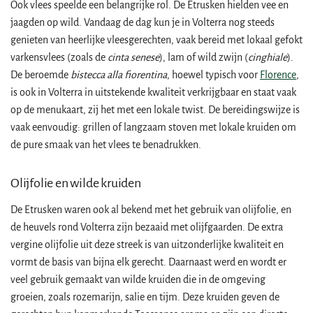
Ook vlees speelde een belangrijke rol. De Etrusken hielden vee en
jaagden op wild. Vandaag de dag kun je in Volterra nog steeds
genieten van heerlijke vleesgerechten, vaak bereid met lokaal gefokt
varkensvlees (zoals de
cinta senese
), lam of wild zwijn (
cinghiale
).
De beroemde
bistecca alla fiorentina
, hoewel typisch voor
Florence
,
is ook in Volterra in uitstekende kwaliteit verkrijgbaar en staat vaak
op de menukaart, zij het met een lokale twist. De bereidingswijze is
vaak eenvoudig: grillen of langzaam stoven met lokale kruiden om
de pure smaak van het vlees te benadrukken.
Olijfolie en wilde kruiden
De Etrusken waren ook al bekend met het gebruik van olijfolie, en
de heuvels rond Volterra zijn bezaaid met olijfgaarden. De extra
vergine olijfolie uit deze streek is van uitzonderlijke kwaliteit en
vormt de basis van bijna elk gerecht. Daarnaast werd en wordt er
veel gebruik gemaakt van wilde kruiden die in de omgeving
groeien, zoals rozemarijn, salie en tijm. Deze kruiden geven de