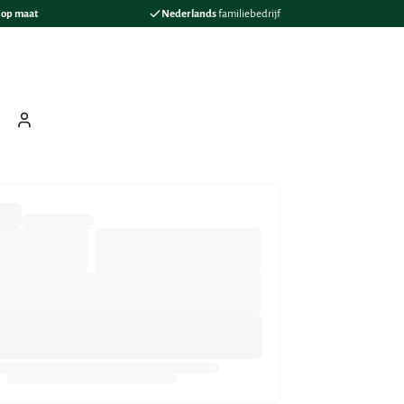
s
op maat
Nederlands
familiebedrijf
ten
oeken
Mijn Boeking