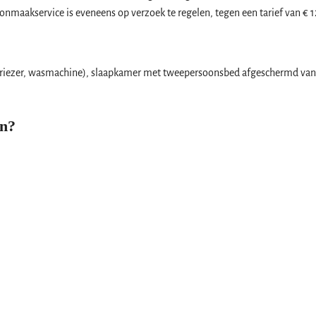
maakservice is eveneens op verzoek te regelen, tegen een tarief van € 12,
vriezer, wasmachine), slaapkamer met tweepersoonsbed afgeschermd va
en?