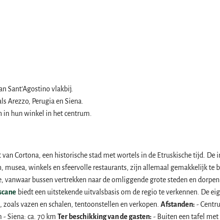
an Sant'Agostino vlakbij.
s Arezzo, Perugia en Siena.
 in hun winkel in het centrum.
t van Cortona, een historische stad met wortels in de Etruskische tijd. D
musea, winkels en sfeervolle restaurants, zijn allemaal gemakkelijk te 
e, vanwaar bussen vertrekken naar de omliggende grote steden en dorpen.
oscane
biedt een uitstekende uitvalsbasis om de regio te verkennen. De 
, zoals vazen en schalen, tentoonstellen en verkopen.
Afstanden:
- Centr
m - Siena: ca. 70 km
Ter beschikking van de gasten:
- Buiten een tafel met