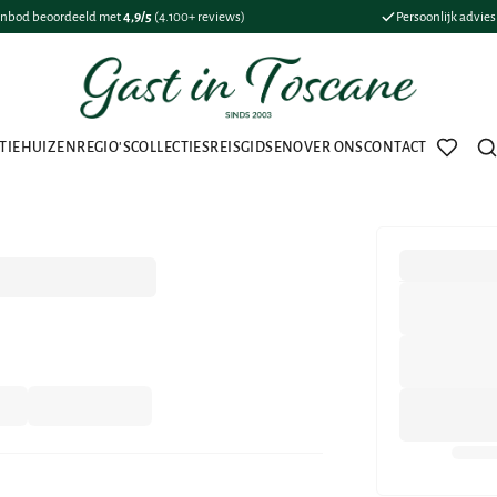
nbod beoordeeld met
4,9/5
(4.100+ reviews)
Persoonlijk advie
TIEHUIZEN
REGIO'S
COLLECTIES
REISGIDSEN
OVER ONS
CONTACT
Favorie
Z