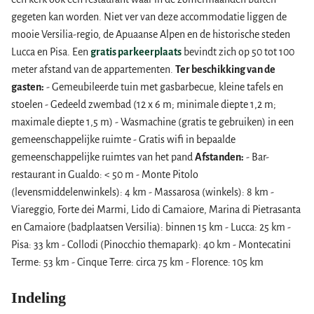
gegeten kan worden. Niet ver van deze accommodatie liggen de
mooie Versilia-regio, de Apuaanse Alpen en de historische steden
Lucca en Pisa. Een
gratis parkeerplaats
bevindt zich op 50 tot 100
meter afstand van de appartementen.
Ter beschikking van de
gasten:
- Gemeubileerde tuin met gasbarbecue, kleine tafels en
stoelen - Gedeeld zwembad (12 x 6 m; minimale diepte 1,2 m;
maximale diepte 1,5 m) - Wasmachine (gratis te gebruiken) in een
gemeenschappelijke ruimte - Gratis wifi in bepaalde
gemeenschappelijke ruimtes van het pand
Afstanden:
- Bar-
restaurant in Gualdo: < 50 m - Monte Pitolo
(levensmiddelenwinkels): 4 km - Massarosa (winkels): 8 km -
Viareggio, Forte dei Marmi, Lido di Camaiore, Marina di Pietrasanta
en Camaiore (badplaatsen Versilia): binnen 15 km - Lucca: 25 km -
Pisa: 33 km - Collodi (Pinocchio themapark): 40 km - Montecatini
Terme: 53 km - Cinque Terre: circa 75 km - Florence: 105 km
Indeling