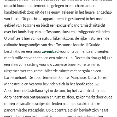
uit acht huurappartementen, gelegen in een charmant en
karakteristiek dorp uit de 14e eeuw, gelegen in het heuvellandschap
van Lucca. Dit prachtige appartement is gesitueerd in het mooie
gebied van Toscane en biedt een exclusief panoramisch uitzicht
over het landschap van de Toscaanse kust en omliggende eilanden.
U profiteert hier van de natuurlijke rijkdom, de rijke historie en de
culinaire hoogstandjes van deze Toscaanse locatie. Il Gualdo
beschikt over een mooi
zwembad
voor ontspannende momenten
met familie en vrienden, en een ruime tuin. Deze tuin draagt bij aan
een sfeervolle setting voor uw zomerse bijeenkomsten en is
uitgerust met een gemeubileerde ruimte met pergola en een
barbecuehoek. De appartementen Conte, Marchese, Duca, Torre,
Menestrello en Vescovo bevinden zich in het hoofdgebouw.
Appartement Castellana ligt in de tuin, bij het zwembad. In het
dorp heerst een ontspannen en rustige sfeer, gekenmerkt door oude
muren en smalle straatjes die leiden naar het karakteristieke
panoramische stadsplein. Op dit centrale plein bevindt zich naast
een kerk ook een restaurant waar in de zomermaanden buiten