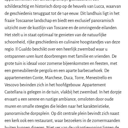
schilderachtig en historisch dorp op de heuvels van Lucca, waarvan
de geschiedenis teruggaat tot de 14e eeuw. Dit landhuis ligt in het
fraaie Toscaanse landschap en biedt een exclusief panoramisch
uitzicht over de kustlijn van Toscane en de omringende eilanden.
Het stelt u in staat optimaal te genieten van de natuurlijke
schoonheid, rijke geschiedenis en culinaire hoogstandjes van deze
regio. Il Gualdo beschikt over een heerlijk zwembad waar u
ontspannen uren kunt doorbrengen met familie en vrienden. De
grote tuin is ideaal voor zomerse bijeenkomsten en feesten, met
een gemeubileerde pergola en een aparte barbecuehoek. De
appartementen Conte, Marchese, Duca, Torre, Menestrello en
Vescovo bevinden zich in het hoofdgebouw. Appartement
Castellana is gelegen in de tuin, vlakbij het zwembad. In het dorpje
ervaart u een serene en rustige ambiance, omsloten door oude
muren en smalle steegjes die leiden naar het karakteristieke,
panoramische dorpsplein. Op dit centrale plein bevindt zich naast
een kerk ook een restaurant, waar bezoekers in de zomermaanden
buiten kunnen dineren. Niet ver van de vakantiewoning liggen de