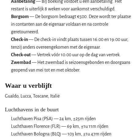
Aanbetaling
— Bij boeking voldoet u een aanbetaling. Het
restant is uiterlijk 8 weken voor aankomst verschuldigd.
Borgsom
— De borgsom bedraagt €500. Deze wordt ter plaatse
in contanten aan de eigenaar voldaan en na controle
geretourneerd.
Check-in
— De check-in vindt plaats tussen 16:00 en 19:00 uur,
tenzij anders overeengekomen met de eigenaar.
Check-out
— Vertrek vóór 10:00 uur op de dag van vertrek.
Zwembad
— Het zwembad is seizoensgebonden en doorgaans
geopend van mei tot en met oktober.
Waar u verblijft
Gualdo, Lucca, Toscane, Italië
Luchthavens in de buurt
Luchthaven Pisa (PSA) — 24 km, ±25m rijden
Luchthaven Florence (FLR) — 69 km, ±1u 11m rijden
Luchthaven Bologna (BLQ) — 103 km, ±1u 47m rijden