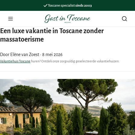
Toscane specialist
sinds 2003
Menu
Zoek
Een luxe vakantie in Toscane zonder
massatoerisme
Door Elène van Zoest
·
8 mei 2026
Vakantiehuis Toscane
huren? Ontdek onze zorgvuldig geselecteerde vakantiehuizen.