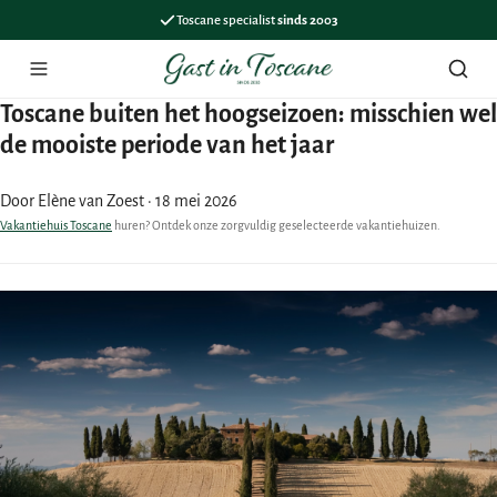
Toscane specialist
sinds 2003
Menu
Zoek
Toscane buiten het hoogseizoen: misschien wel
de mooiste periode van het jaar
Door Elène van Zoest
·
18 mei 2026
Vakantiehuis Toscane
huren? Ontdek onze zorgvuldig geselecteerde vakantiehuizen.