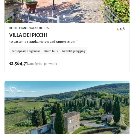
REGIO CHIANTI
•
VAKANTIEHUIS
4,8
★
VILLA DEI PICCHI
10 gasten
5 slaapkamers
4 badkamers
210 m²
•
•
•
Behulpzame eigenaar
Ruim huis
Geweldige ligging
€1.564,71
vanafprijs • per week