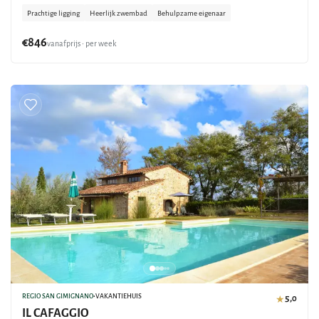
Prachtige ligging
Heerlijk zwembad
Behulpzame eigenaar
€846
vanafprijs • per week
REGIO SAN GIMIGNANO
•
VAKANTIEHUIS
5,0
★
IL CAFAGGIO