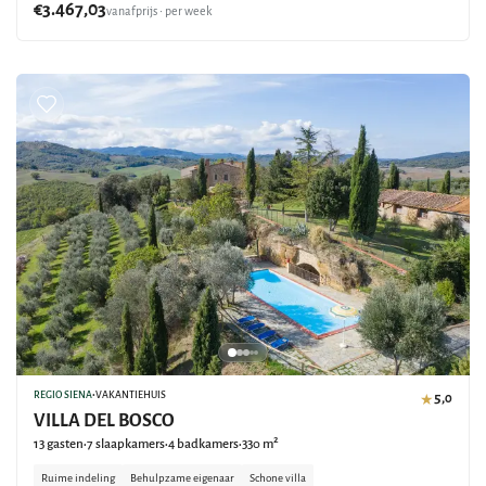
€3.467,03
vanafprijs • per week
REGIO SIENA
•
VAKANTIEHUIS
5,0
★
VILLA DEL BOSCO
13 gasten
7 slaapkamers
4 badkamers
330 m²
•
•
•
Ruime indeling
Behulpzame eigenaar
Schone villa