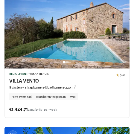
REGIO CHIANTI
•
VAKANTIEHUIS
5,0
★
VILLA VENTO
8 gasten
4 slaapkamers
3 badkamers
220 m²
•
•
•
Privé zwembad
Huisdieren toegestaan
WiFi
€1.424,71
vanafprijs • per week