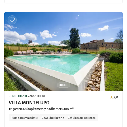
REGIO CHIANTI
•
VAKANTIEHUIS
5,0
★
VILLA MONTELUPO
12 gasten
6 slaapkamers
7 badkamers
480 m²
•
•
•
Ruime accommodatie
Geweldige ligging
Behulpzaam personeel