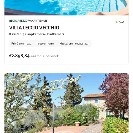
REGIO AREZZO
•
VAKANTIEHUIS
5,0
★
VILLA LECCIO VECCHIO
8 gasten
4 slaapkamers
4 badkamers
•
•
Privé zwembad
Insectenhorren
Huisdieren toegestaan
€2.898,84
vanafprijs • per week