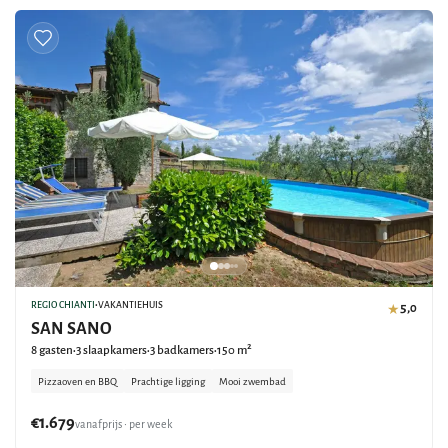
REGIO CHIANTI
•
VAKANTIEHUIS
5,0
★
SAN SANO
8 gasten
3 slaapkamers
3 badkamers
150 m²
•
•
•
Pizzaoven en BBQ
Prachtige ligging
Mooi zwembad
€1.679
vanafprijs • per week