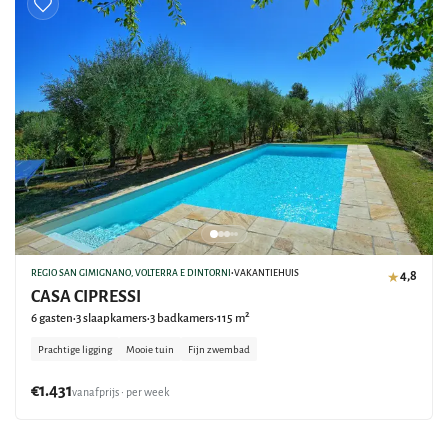
REGIO SAN GIMIGNANO, VOLTERRA E DINTORNI
•
VAKANTIEHUIS
4,8
★
CASA CIPRESSI
6 gasten
3 slaapkamers
3 badkamers
115 m²
•
•
•
Prachtige ligging
Mooie tuin
Fijn zwembad
€1.431
vanafprijs • per week