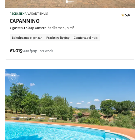
REGIO SIENA
•
VAKANTIEHUIS
5,0
★
CAPANNINO
2 gasten
1 slaapkamer
1 badkamer
50 m²
•
•
•
Behulpzame eigenaar
Prachtige ligging
Comfortabel huis
€1.015
vanafprijs • per week