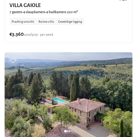
VILLA GAIOLE
7 gasten
4 slaapkamers
4 badkamers
220 m²
•
•
•
Prachtig uitzicht
Ruime villa
Geweldige ligging
€3.360
vanafprijs • per week