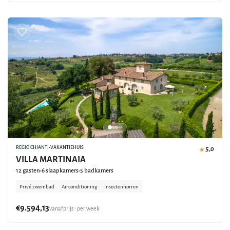
REGIO CHIANTI
•
VAKANTIEHUIS
5,0
★
VILLA MARTINAIA
12 gasten
6 slaapkamers
5 badkamers
•
•
Privé zwembad
Airconditioning
Insectenhorren
€9.594,13
vanafprijs • per week