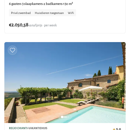
6 gasten
3 slaapkamers
2 badkamers
130 m²
•
•
•
Privé zwembad
Huisdieren toegestaan
WiFi
€2.050,58
vanafprijs • per week
REGIO CHIANTI
•
VAKANTIEHUIS
5,0
★