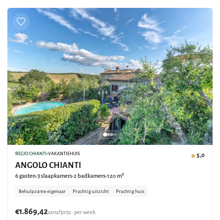
REGIO CHIANTI
•
VAKANTIEHUIS
5,0
★
ANGOLO CHIANTI
6 gasten
3 slaapkamers
2 badkamers
120 m²
•
•
•
Behulpzame eigenaar
Prachtig uitzicht
Prachtig huis
€1.869,42
vanafprijs • per week