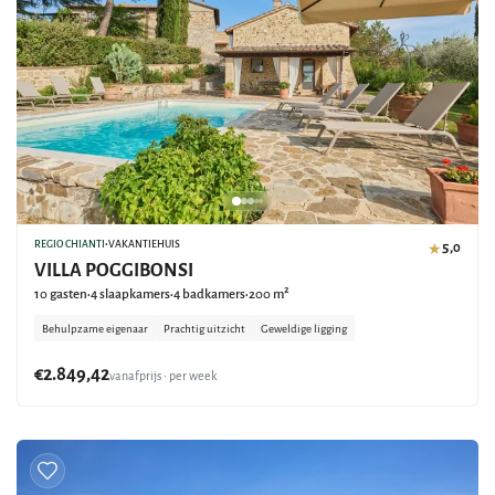
REGIO CHIANTI
•
VAKANTIEHUIS
5,0
★
VILLA POGGIBONSI
10 gasten
4 slaapkamers
4 badkamers
200 m²
•
•
•
Behulpzame eigenaar
Prachtig uitzicht
Geweldige ligging
€2.849,42
vanafprijs • per week