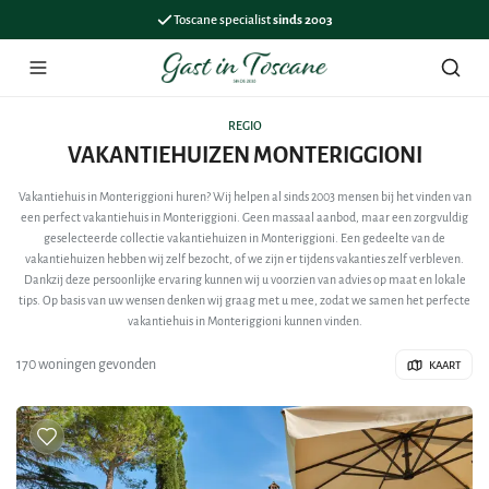
Toscane specialist
sinds 2003
Menu
Zoek
REGIO
VAKANTIEHUIZEN MONTERIGGIONI
Vakantiehuis in Monteriggioni huren? Wij helpen al sinds 2003 mensen bij het vinden van
een perfect vakantiehuis in Monteriggioni. Geen massaal aanbod, maar een zorgvuldig
geselecteerde collectie vakantiehuizen in Monteriggioni. Een gedeelte van de
vakantiehuizen hebben wij zelf bezocht, of we zijn er tijdens vakanties zelf verbleven.
Dankzij deze persoonlijke ervaring kunnen wij u voorzien van advies op maat en lokale
tips. Op basis van uw wensen denken wij graag met u mee, zodat we samen het perfecte
vakantiehuis in Monteriggioni kunnen vinden.
170 woningen gevonden
KAART