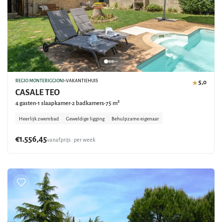
REGIO MONTERIGGIONI
•
VAKANTIEHUIS
5,0
★
CASALE TEO
4 gasten
1 slaapkamer
2 badkamers
75 m²
•
•
•
Heerlijk zwembad
Geweldige ligging
Behulpzame eigenaar
€1.556,45
vanafprijs • per week