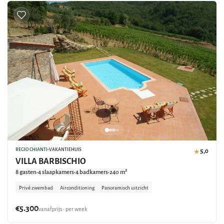
REGIO CHIANTI
•
VAKANTIEHUIS
5,0
★
VILLA BARBISCHIO
8 gasten
4 slaapkamers
4 badkamers
240 m²
•
•
•
Privé zwembad
Airconditioning
Panoramisch uitzicht
€5.300
vanafprijs • per week