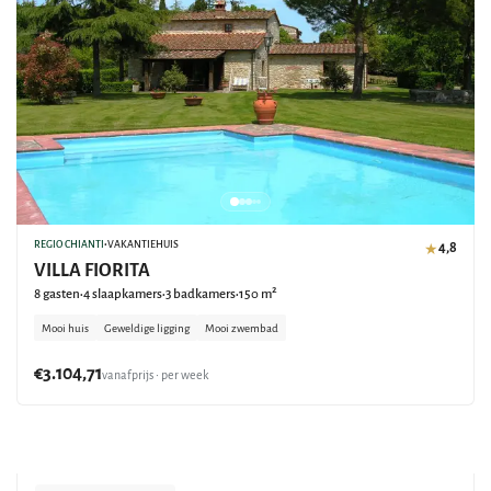
REGIO CHIANTI
•
VAKANTIEHUIS
4,8
★
VILLA FIORITA
8 gasten
4 slaapkamers
3 badkamers
150 m²
•
•
•
Mooi huis
Geweldige ligging
Mooi zwembad
€3.104,71
vanafprijs • per week