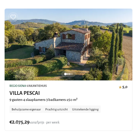
REGIO SIENA
•
VAKANTIEHUIS
5,0
★
VILLA PESCAI
9 gasten
4 slaapkamers
3 badkamers
250 m²
•
•
•
Behulpzame eigenaar
Prachtig uitzicht
Uitstekende ligging
€2.075,29
vanafprijs • per week