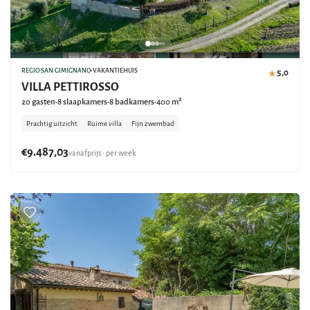
REGIO SAN GIMIGNANO
•
VAKANTIEHUIS
5,0
★
VILLA PETTIROSSO
20 gasten
8 slaapkamers
8 badkamers
400 m²
•
•
•
Prachtig uitzicht
Ruime villa
Fijn zwembad
€9.487,03
vanafprijs • per week