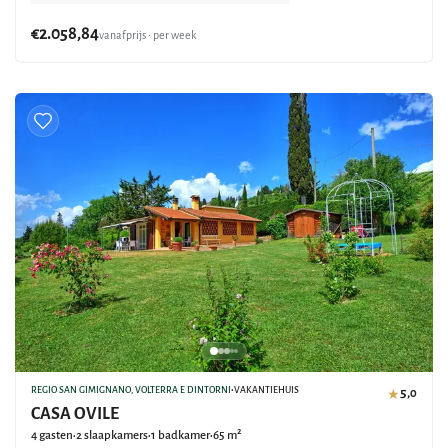
€2.058,84
vanafprijs • per week
REGIO SAN GIMIGNANO, VOLTERRA E DINTORNI
•
VAKANTIEHUIS
5,0
★
CASA OVILE
4 gasten
2 slaapkamers
1 badkamer
65 m²
•
•
•