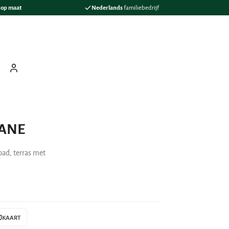
s
op maat
Nederlands
familiebedrijf
ten
oeken
Mijn Boeking
CANE
ad, terras met
KAART