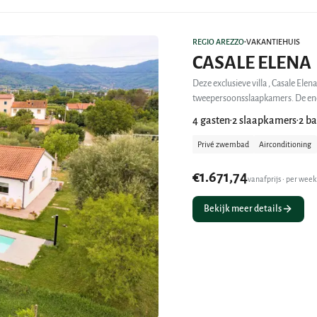
REGIO AREZZO
VAKANTIEHUIS
•
CASALE ELENA
Deze exclusieve villa , Casale Elen
tweepersoonsslaapkamers. De en
4 gasten
2 slaapkamers
2 b
•
•
Privé zwembad
Airconditioning
€1.671,74
vanafprijs • per week
Bekijk meer details