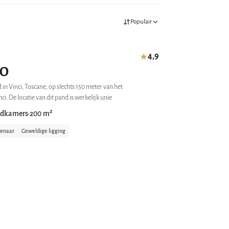
Populair
4,9
★
DO
in Vinci, Toscane, op slechts 150 meter van het
geboortehuis van Leonardo da Vinci. De locatie van dit pand is werkelijk unie
adkamers
200 m²
•
genaar
Geweldige ligging