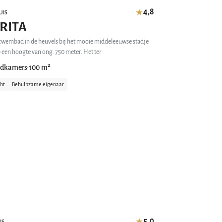
4,8
★
UIS
RITA
é zwembad in de heuvels bij het mooie middeleeuwse stadje
een hoogte van ong. 750 meter. Het ter
adkamers
100 m²
•
cht
Behulpzame eigenaar
5,0
★
IS