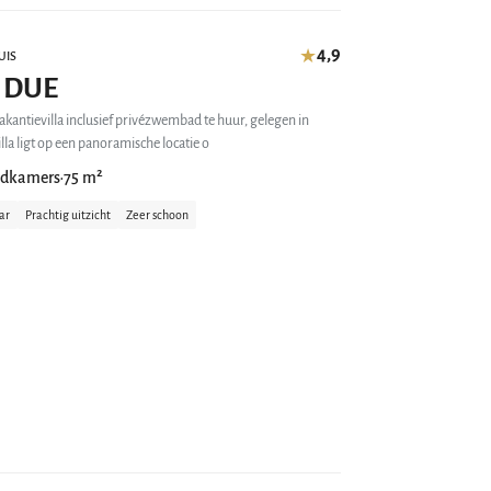
4,9
★
UIS
 DUE
kantievilla inclusief privézwembad te huur, gelegen in
e vakantievilla ligt op een panoramische locatie o
adkamers
75 m²
•
ar
Prachtig uitzicht
Zeer schoon