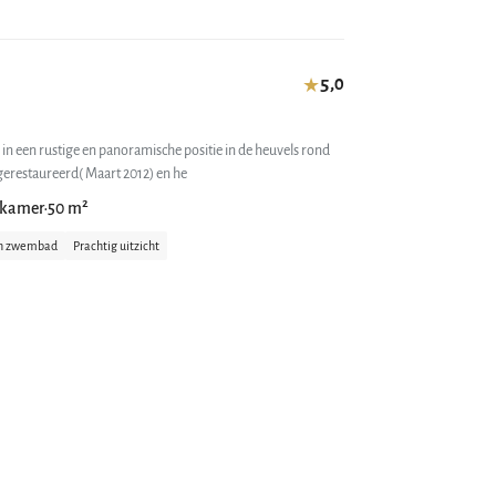
5,0
★
 in een rustige en panoramische positie in de heuvels rond
 gerestaureerd( Maart 2012) en he
dkamer
50 m²
•
ch zwembad
Prachtig uitzicht