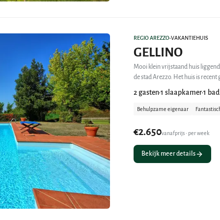
REGIO AREZZO
VAKANTIEHUIS
•
GELLINO
Mooi klein vrijstaand huis liggend
de stad Arezzo. Het huis is recent
2 gasten
1 slaapkamer
1 ba
•
•
Behulpzame eigenaar
Fantastis
€2.650
vanafprijs • per week
Bekijk meer details