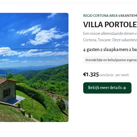
REGIO CORTONA AREA
VAKANTIEH
•
VILLA PORTOLE
Een mooie alleenstaande stenen va
Cortona, Toscane. Dez
4 gasten
2 slaapkamers
2 b
•
•
Vriendelijke en behulpzame eigena
€1.325
vanafprijs • per week
Bekijk meer details