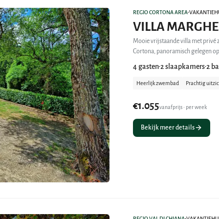
REGIO CORTONA AREA
VAKANTIEH
•
VILLA MARGHE
Mooie vrijstaande villa met priv
Cortona, panoramisch gelegen op 
4 gasten
2 slaapkamers
2 b
•
•
Heerlijk zwembad
Prachtig uitzi
€1.055
vanafprijs • per week
Bekijk meer details
REGIO VAL DI CHIANA
VAKANTIEHU
•