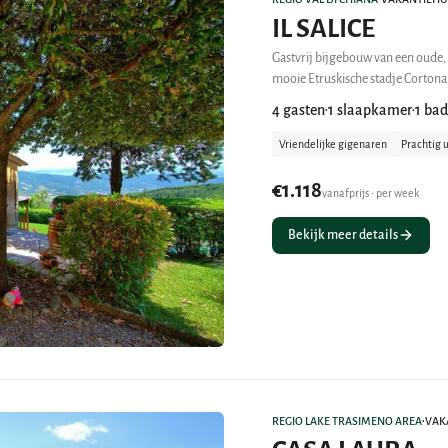
IL SALICE
Gastvrij bijgebouw van een oude, 
4 gasten
1 slaapkamer
1 ba
•
•
Vriendelijke gigenaren
Prachtig u
€1.118
vanafprijs • per week
Bekijk meer details
REGIO LAKE TRASIMENO AREA
VAK
•