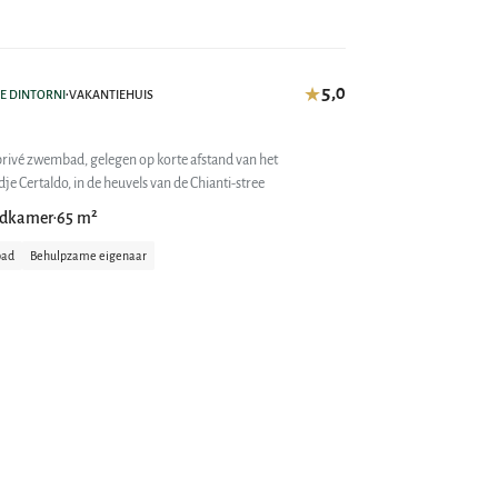
5,0
★
 E DINTORNI
VAKANTIEHUIS
•
privé zwembad, gelegen op korte afstand van het
e Certaldo, in de heuvels van de Chianti-stree
adkamer
65 m²
•
bad
Behulpzame eigenaar