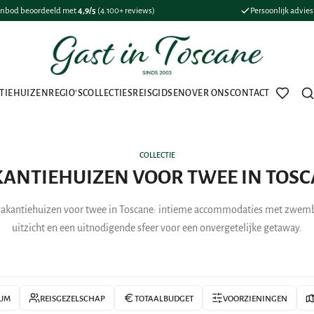
nbod beoordeeld met
4,9/5
(4.100+ reviews)
Persoonlijk advie
TIEHUIZEN
REGIO'S
COLLECTIES
REISGIDSEN
OVER ONS
CONTACT
Favorie
Z
COLLECTIE
ANTIEHUIZEN VOOR TWEE IN TOS
akantiehuizen voor twee in Toscane: intieme accommodaties met zwemb
uitzicht en een uitnodigende sfeer voor een onvergetelijke getaway.
UM
REISGEZELSCHAP
TOTAALBUDGET
VOORZIENINGEN