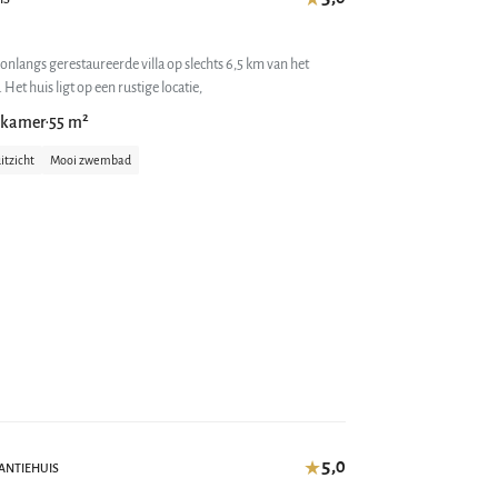
onlangs gerestaureerde villa op slechts 6,5 km van het
mooie Etruskische stadje Cortona. Het huis ligt op een rustige locatie,
dkamer
55 m²
•
itzicht
Mooi zwembad
5,0
★
ANTIEHUIS