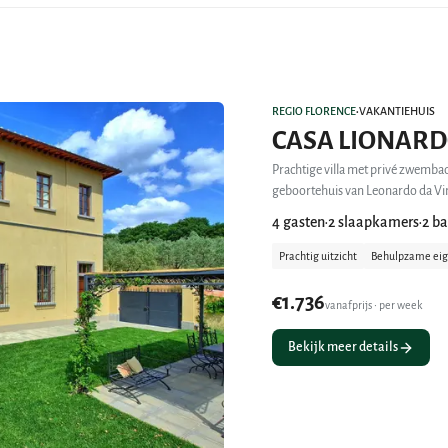
REGIO FLORENCE
VAKANTIEHUIS
•
CASA LIONAR
Prachtige villa met privé zwembad 
4 gasten
2 slaapkamers
2 b
•
•
Prachtig uitzicht
Behulpzame ei
€1.736
vanafprijs • per week
Bekijk meer details