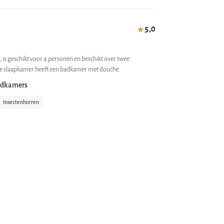
5,0
★
a, is geschikt voor 4 personen en beschikt over twee
e slaapkamer heeft een badkamer met douche
adkamers
Insectenhorren