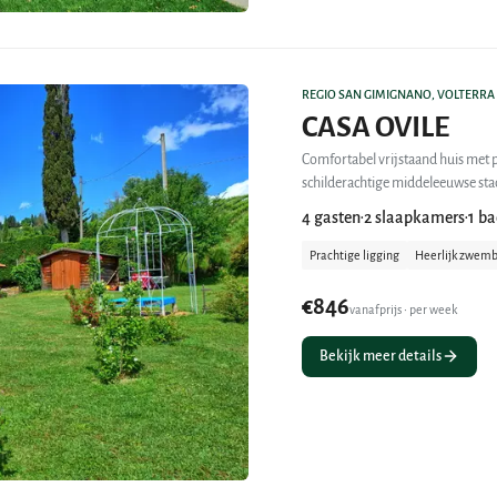
REGIO SAN GIMIGNANO, VOLTERRA
CASA OVILE
Comfortabel vrijstaand huis met 
schilderachtige middeleeuwse stadj
4 gasten
2 slaapkamers
1 b
•
•
Prachtige ligging
Heerlijk zwem
€846
vanafprijs • per week
Bekijk meer details