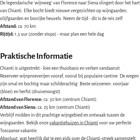
De legendarische 'wijnweg' van Florence naar Siena slingert door het hart
van Chianti. Elke bocht biedt nieuwe vergezichten op wijngaarden,
olijfgaarden en bosrijke heuvels. Neem de tijd - dit is de reis zelf.
Afstand:
ca. 70 km
Rijtijd:
1,5 uur (zonder stops) - maar plan een hele dag
Praktische Informatie
Chianti is uitgestrekt - kies een thuisbasis en verken vandaaruit.
Reserveer wijnproeverijen vooraf, vooral bij populaire cantine. De wegen
zijn smal en bochtig maar schilderachtig. Beste seizoenen: voorjaar
(bloei) en herfst (druivenoogst).
Afstand van Florence:
ca. 30 km (centrum Chianti)
Afstand van Siena:
ca. 25 km (centrum Chianti)
Verblijf midden in dit prachtige wijngebied en ontwaak tussen de
wijngaarden. Bekijk onze
vakantiehuizen in Chianti
voor uw perfecte
Toscaanse vakantie.
Absoluut, wat heerlijk dat je een gids over de Chianti-streek samenstelt.