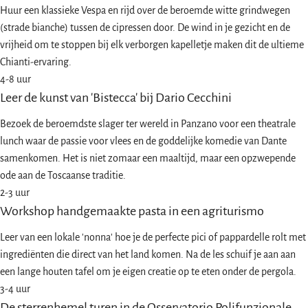
Huur een klassieke Vespa en rijd over de beroemde witte grindwegen
(strade bianche) tussen de cipressen door. De wind in je gezicht en de
vrijheid om te stoppen bij elk verborgen kapelletje maken dit de ultieme
Chianti-ervaring.
4-8 uur
Leer de kunst van 'Bistecca' bij Dario Cecchini
Bezoek de beroemdste slager ter wereld in Panzano voor een theatrale
lunch waar de passie voor vlees en de goddelijke komedie van Dante
samenkomen. Het is niet zomaar een maaltijd, maar een opzwepende
ode aan de Toscaanse traditie.
2-3 uur
Workshop handgemaakte pasta in een agriturismo
Leer van een lokale 'nonna' hoe je de perfecte pici of pappardelle rolt met
ingrediënten die direct van het land komen. Na de les schuif je aan aan
een lange houten tafel om je eigen creatie op te eten onder de pergola.
3-4 uur
De sterrenhemel turen in de Osservatorio Polifunzionale