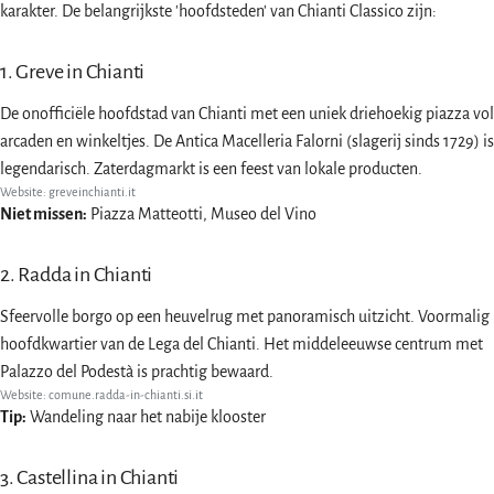
karakter. De belangrijkste 'hoofdsteden' van Chianti Classico zijn:
1. Greve in Chianti
De onofficiële hoofdstad van Chianti met een uniek driehoekig piazza vol
arcaden en winkeltjes. De Antica Macelleria Falorni (slagerij sinds 1729) is
legendarisch. Zaterdagmarkt is een feest van lokale producten.
Website:
greveinchianti.it
Niet missen:
Piazza Matteotti, Museo del Vino
2. Radda in Chianti
Sfeervolle borgo op een heuvelrug met panoramisch uitzicht. Voormalig
hoofdkwartier van de Lega del Chianti. Het middeleeuwse centrum met
Palazzo del Podestà is prachtig bewaard.
Website:
comune.radda-in-chianti.si.it
Tip:
Wandeling naar het nabije klooster
3. Castellina in Chianti