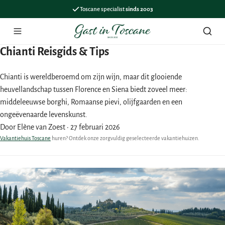
Toscane specialist
sinds 2003
Menu
Zoek
Chianti Reisgids & Tips
Chianti is wereldberoemd om zijn wijn, maar dit glooiende
heuvellandschap tussen Florence en Siena biedt zoveel meer:
middeleeuwse borghi, Romaanse pievi, olijfgaarden en een
ongeëvenaarde levenskunst.
Door Elène van Zoest
·
27 februari 2026
Vakantiehuis Toscane
huren? Ontdek onze zorgvuldig geselecteerde vakantiehuizen.