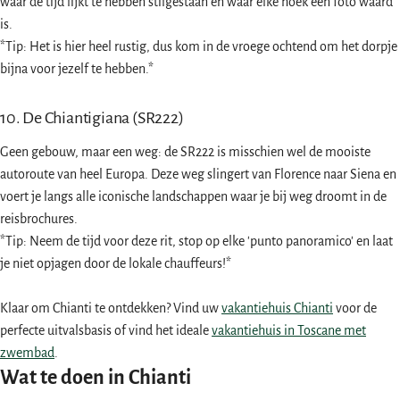
waar de tijd lijkt te hebben stilgestaan en waar elke hoek een foto waard
is.
*Tip: Het is hier heel rustig, dus kom in de vroege ochtend om het dorpje
bijna voor jezelf te hebben.*
10. De Chiantigiana (SR222)
Geen gebouw, maar een weg: de SR222 is misschien wel de mooiste
autoroute van heel Europa. Deze weg slingert van Florence naar Siena en
voert je langs alle iconische landschappen waar je bij weg droomt in de
reisbrochures.
*Tip: Neem de tijd voor deze rit, stop op elke 'punto panoramico' en laat
je niet opjagen door de lokale chauffeurs!*
Klaar om Chianti te ontdekken? Vind uw
vakantiehuis Chianti
voor de
perfecte uitvalsbasis of vind het ideale
vakantiehuis in Toscane met
zwembad
.
Wat te doen in Chianti