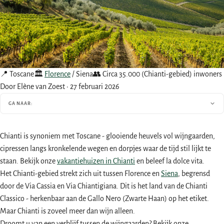
📍 Toscane
🏛
Florence
/ Siena
👥 Circa 35.000 (Chianti-gebied) inwoners
Door Elène van Zoest
·
27 februari 2026
GA NAAR:
Chianti is synoniem met Toscane - glooiende heuvels vol wijngaarden,
cipressen langs kronkelende wegen en dorpjes waar de tijd stil lijkt te
staan. Bekijk onze
vakantiehuizen in Chianti
en beleef la dolce vita.
Het Chianti-gebied strekt zich uit tussen Florence en
Siena
, begrensd
door de Via Cassia en Via Chiantigiana. Dit is het land van de Chianti
Classico - herkenbaar aan de Gallo Nero (Zwarte Haan) op het etiket.
Maar Chianti is zoveel meer dan wijn alleen.
Droomt u van een verblijf tussen de wijngaarden? Bekijk onze