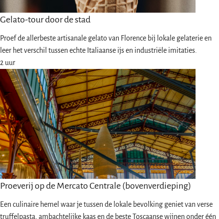
Gelato-tour door de stad
Proef de allerbeste artisanale gelato van Florence bij lokale gelaterie en
leer het verschil tussen echte Italiaanse ijs en industriële imitaties.
2 uur
Proeverij op de Mercato Centrale (bovenverdieping)
Een culinaire hemel waar je tussen de lokale bevolking geniet van verse
truffelpasta, ambachtelijke kaas en de beste Toscaanse wijnen onder één