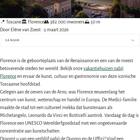
📍 Toscane
🏛 Florence
👥 382.000 inwoners
⛰ 50 m
Door Elène van Zoest
·
3 maart 2026
GA NAAR:
Florence is de geboorteplaats van de Renaissance en een van de meest
betoverende steden ter wereld. Bekijk onze
vakantiehuizen nabij
Florence
en ervaar de kunst, cultuur en gastronomie van deze iconische
Toscaanse hoofdstad.
Gelegen aan de oevers van de Arno, was Florence eeuwenlang het
centrum van kunst, wetenschap en handel in Europa. De Medici-familie
maakte de stad tot een cultureel mekka dat kunstenaars als
Michelangelo, Leonardo da Vinci en Botticelli aantrok. Vandaag de dag is
Florence een UNESCO Werelderfgoedstad met een ongeëvenaarde
concentratie aan kunstschatten.
Droomt u van een verblijf nabij de Duomo en de Uffizi? Vind een