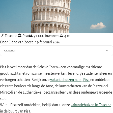
📍 Toscane
🏛 Pisa
👥 91.000 inwoners
⛰ 4 m
Door Elène van Zoest
·
19 februari 2026
GA NAAR:
Pisa is veel meer dan de Scheve Toren - een voormalige maritieme
grootmacht met romaanse meesterwerken, levendige studentensfeer en
verborgen schatten. Bekijk onze
vakantiehuizen nabij Pisa
en ontdek de
elegante boulevards langs de Arno, de kunstschatten van de Piazza dei
Miracoli en de authentieke Toscaanse sfeer van deze ondergewaardeerde
stad.
Wilt u Pisa zelf ontdekken, bekijk dan al onze
vakantiehuizen in Toscane
in de buurt van Pisa.