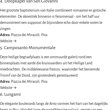
4. Doopkapel van San Giovanni
Het grootste baptisterium van Italie combineert romaanse en gotische
elementen. De akoestiek binnenin is fenomenaal - om het half uur
demonstreert een suppoost de bijzondere echo door enkele noten te
zingen.
Adres:
Piazza dei Miracoli, Pisa
Website →
5. Camposanto Monumentale
Deze heilige begraafplaats is een ommuurde galerij rond een
binnenplaats met aarde die kruisvaarders uit het Heilige Land
meebrachten. De middeleeuwse frescos, waaronder het beroemde
Triomf van de Dood, zijn grotendeels gerestaureerd.
Adres:
Piazza dei Miracoli, Pisa
Website →
6. Lungarni
De elegante boulevards langs de Arno vormen het hart van het dagelijks
leven in Pisa. Wandel langs de pastelkleurige palazzi, geniet van een