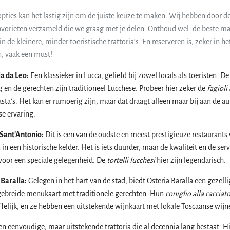
pties kan het lastig zijn om de juiste keuze te maken. Wij hebben door d
avorieten verzameld die we graag met je delen. Onthoud wel: de beste ma
in de kleinere, minder toeristische trattoria’s. En reserveren is, zeker in he
, vaak een must!
ia da Leo:
Een klassieker in Lucca, geliefd bij zowel locals als toeristen. De 
g en de gerechten zijn traditioneel Lucchese. Probeer hier zeker de
fagioli 
asta's. Het kan er rumoerig zijn, maar dat draagt alleen maar bij aan de a
se ervaring.
 Sant'Antonio:
Dit is een van de oudste en meest prestigieuze restaurants 
in een historische kelder. Het is iets duurder, maar de kwaliteit en de servi
 voor een speciale gelegenheid. De
tortelli lucchesi
hier zijn legendarisch.
 Baralla:
Gelegen in het hart van de stad, biedt Osteria Baralla een gezelli
gebreide menukaart met traditionele gerechten. Hun
coniglio alla cacciat
ffelijk, en ze hebben een uitstekende wijnkaart met lokale Toscaanse wijn
n eenvoudige, maar uitstekende trattoria die al decennia lang bestaat. Hi