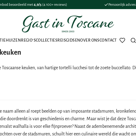
nbod beoordeeld met
4,9/5
(4.100+ reviews)
Persoonlijk advie
TIEHUIZEN
REGIO'S
COLLECTIES
REISGIDSEN
OVER ONS
CONTACT
Favorie
Z
e keuken
e Toscaanse keuken, van hartige tortelli lucchesi tot de zoete buccellato. 
e naam alleen al roept beelden op van imposante stadsmuren, kronkelend
 die doordrenkt is van geschiedenis en charme. Maar wist je dat deze Tosc
rvalst walhalla is voor elke fijnproever? Naast de adembenemende archit
tochten over de stadsmuren, schuilt hier een culinaire wereld die wacht o