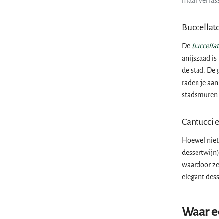
maar verrass
Buccellato
De
buccella
anijszaad is 
de stad. De 
raden je aan
stadsmuren t
Cantucci 
Hoewel niet 
dessertwijn)
waardoor ze
elegant dess
Waar ee