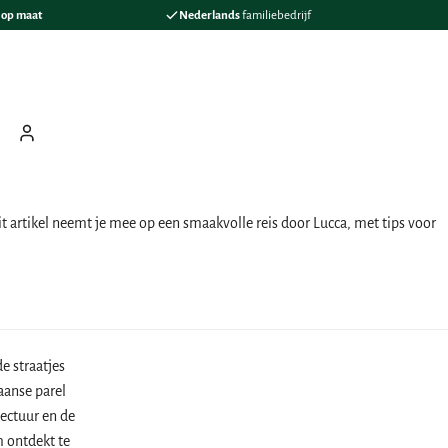
s
op maat
Nederlands
familiebedrijf
ten
oeken
Mijn Boeking
Dit artikel neemt je mee op een smaakvolle reis door Lucca, met tips voor
e straatjes
aanse parel
ectuur en de
m ontdekt te