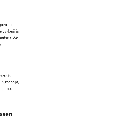
jnen en
ke bakkerij in
aanbaar. We
e
o
(zoete
ijn gedoopt,
ig, maar
essen