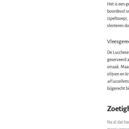
Het is een 
boordevol s
(speltsoep),
slenteren do
Vleesgerec
De Lucchese 
geserveerd a
smaak. Maar
olijven en kr
all'uccellett
bijgerecht b
Zoetigh
Na al dat ha