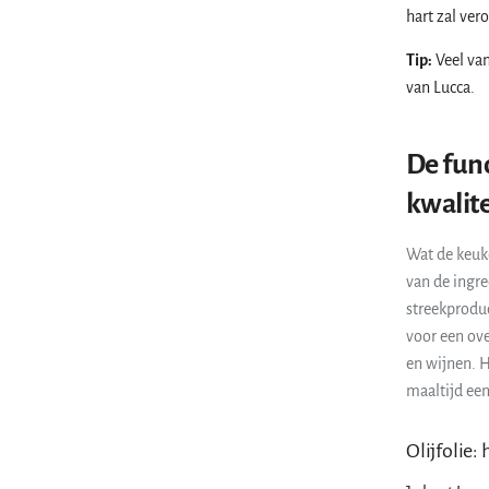
hart zal ver
Tip:
Veel van
van Lucca.
De fun
kwalite
Wat de keuk
van de ingr
streekproduc
voor een ove
en wijnen. H
maaltijd een
Olijfolie: