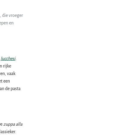
, die vroeger
oepen en
i
lucchesi
.
n rijke
gen, vaak
et een
van de pasta
De
zuppa alla
assieker.