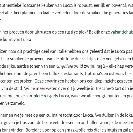
uthentieke Toscaanse keuken van Lucca is robuust, eerlijk en bovenal, w
eet alle dieetplannen en laat je verleiden door de smaken die generaties la
n.
n het proeven door uitrusten op een rustige plek? Bekijk onze
vakantiehui
e buurt van Lucca.
izen naar dit prachtige deel van Italië hebben ons geleerd dat je Lucca pas 
haar smaken te proeven. Van de olijfolie die zachtjes over versgebakken
t de rijke, aardse tonen van een
cinghiale
(wild zwijn) ragù – elke hap vert
hebben door de jaren heen talloze restaurants, trattoria’s en osteria’s bez
ucenten gesproken. Deze ervaringen hebben ons een diep inzicht gegeven 
el van de stad. Wil je meer weten over dit juweeltje in Toscane? Start dan je
reis met onze
complete reisgids Lucca
, waar we alle hoogtepunten en pra
ben verzameld.
el nemen we je mee op een culinaire tocht door Lucca. We duiken in de loka
en, geven je tips voor de beste eetadressen en onthullen waar je de meest 
 kunt vinden. Bereid je voor op een smaakvolle reis die je zintuigen zal pr