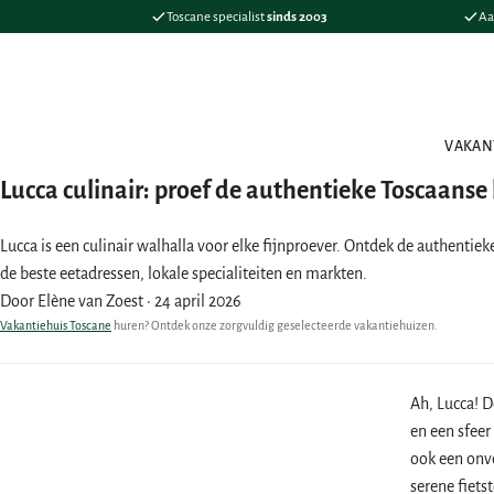
Toscane specialist
sinds 2003
Aa
VAKAN
Lucca culinair: proef de authentieke Toscaans
Lucca is een culinair walhalla voor elke fijnproever. Ontdek de authentiek
de beste eetadressen, lokale specialiteiten en markten.
Door Elène van Zoest
·
24 april 2026
Vakantiehuis Toscane
huren? Ontdek onze zorgvuldig geselecteerde vakantiehuizen.
Ah, Lucca! D
en een sfeer
ook een onve
serene fiets