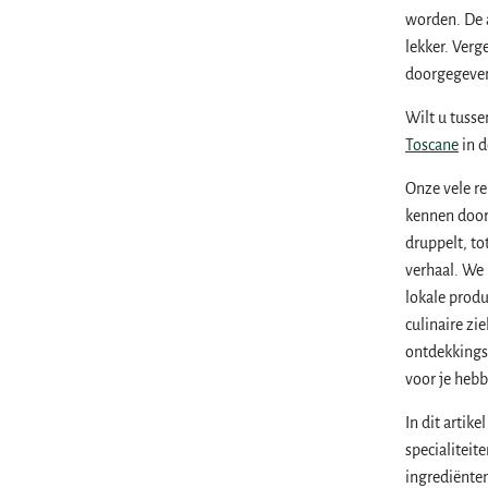
worden. De a
lekker. Verg
doorgegeve
Wilt u tusse
Toscane
in d
Onze vele re
kennen door 
druppelt, to
verhaal. We 
lokale prod
culinaire zi
ontdekkings
voor je heb
In dit artik
specialiteit
ingrediënten