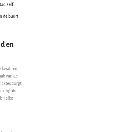
ad zelf.
n de buurt
d en
 kwaliteit
aak van de
laktes zorgt
 olijfolie
bij elke