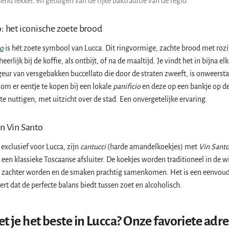
end lekker, en getuigen van de rijke baktraditie van de regio.
: het iconische zoete brood
to
is hét zoete symbool van Lucca. Dit ringvormige, zachte brood met rozi
heerlijk bij de koffie, als ontbijt, of na de maaltijd. Je vindt het in bijna el
geur van versgebakken buccellato die door de straten zweeft, is onweerst
 om er eentje te kopen bij een lokale
panificio
en deze op een bankje op d
e nuttigen, met uitzicht over de stad. Een onvergetelijke ervaring.
en Vin Santo
exclusief voor Lucca, zijn
cantucci
(harde amandelkoekjes) met
Vin Sant
 een klassieke Toscaanse afsluiter. De koekjes worden traditioneel in de w
 zachter worden en de smaken prachtig samenkomen. Het is een eenvoud
ert dat de perfecte balans biedt tussen zoet en alcoholisch.
t je het beste in Lucca? Onze favoriete adr