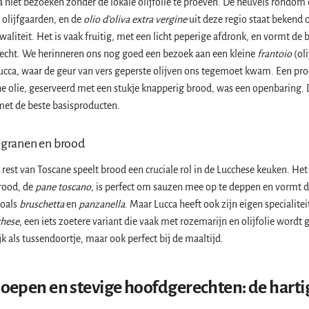
a niet bezoeken zonder de lokale olijfolie te proeven. De heuvels rondom 
 olijfgaarden, en de
olio d'oliva extra vergine
uit deze regio staat bekend 
waliteit. Het is vaak fruitig, met een licht peperige afdronk, en vormt de 
recht. We herinneren ons nog goed een bezoek aan een kleine
frantoio
(ol
ucca, waar de geur van vers geperste olijven ons tegemoet kwam. Een pro
e olie, geserveerd met een stukje knapperig brood, was een openbaring. D
met de beste basisproducten.
n granen en brood
e rest van Toscane speelt brood een cruciale rol in de Lucchese keuken. He
rood, de
pane toscano
, is perfect om sauzen mee op te deppen en vormt d
zoals
bruschetta
en
panzanella
. Maar Lucca heeft ook zijn eigen specialitei
chese
, een iets zoetere variant die vaak met rozemarijn en olijfolie wordt
ijk als tussendoortje, maar ook perfect bij de maaltijd.
soepen en stevige hoofdgerechten: de harti