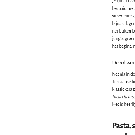
Je kunt Lucc
bezaaid met
superieure k
bijna elk ge
net buiten L
jonge, groen
het begint: 
De rol va
Net als in d
Toscaanse b
klassiekers 
focaccia luc
Het is heerl
Pasta, 