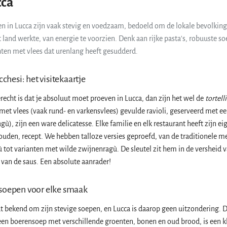
cca
n in Lucca zijn vaak stevig en voedzaam, bedoeld om de lokale bevolking
t land werkte, van energie te voorzien. Denk aan rijke pasta's, robuuste s
ten met vlees dat urenlang heeft gesudderd.
cchesi: het visitekaartje
erecht is dat je absoluut moet proeven in Lucca, dan zijn het wel de
tortell
met vlees (vaak rund- en varkensvlees) gevulde ravioli, geserveerd met ee
agù), zijn een ware delicatesse. Elke familie en elk restaurant heeft zijn ei
den, recept. We hebben talloze versies geproefd, van de traditionele m
 tot varianten met wilde zwijnenragù. De sleutel zit hem in de versheid 
 van de saus. Een absolute aanrader!
soepen voor elke smaak
t bekend om zijn stevige soepen, en Lucca is daarop geen uitzondering. 
 een boerensoep met verschillende groenten, bonen en oud brood, is een kl