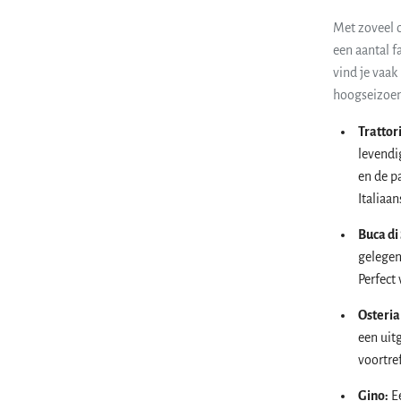
Met zoveel o
een aantal f
vind je vaak 
hoogseizoen
Trattor
levendi
en de p
Italiaan
Buca di
gelegen 
Perfect
Osteria
een uit
voortre
Gino:
Ee