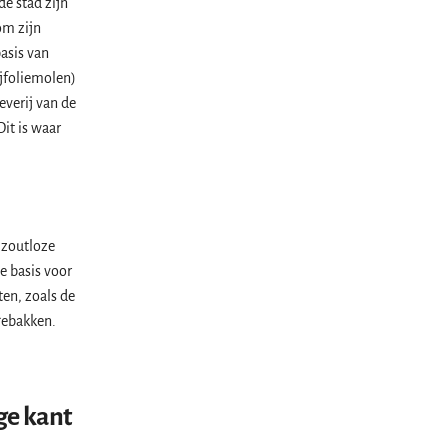
de stad zijn
om zijn
basis van
ijfoliemolen)
everij van de
it is waar
t zoutloze
e basis voor
ten, zoals de
 gebakken.
ge kant