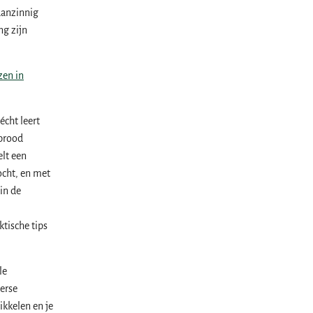
aanzinnig
ng zijn
zen in
écht leert
 brood
elt een
ocht, en met
in de
ktische tips
le
verse
ikkelen en je