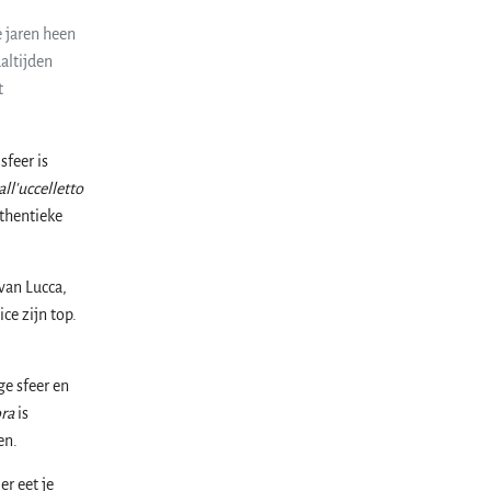
e jaren heen
altijden
t
sfeer is
all'uccelletto
uthentieke
van Lucca,
ce zijn top.
ge sfeer en
ora
is
en.
er eet je