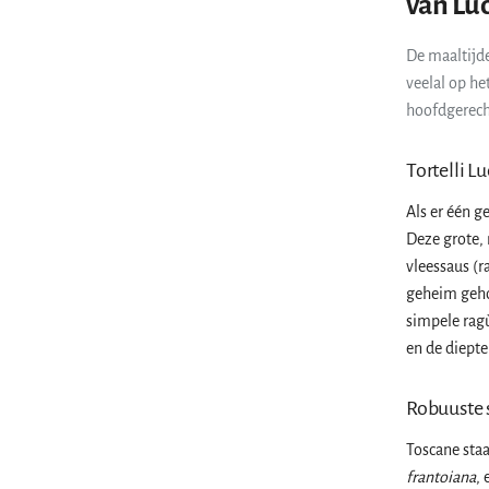
van Lu
De maaltijde
veelal op he
hoofdgerech
Tortelli Lu
Als er één g
Deze grote, 
vleessaus (r
geheim gehou
simpele ragù
en de diepte
Robuuste 
Toscane staa
frantoiana
,