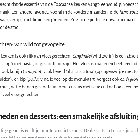
gerecht dat de essentie van de Toscaanse keuken vangt: eenvoudig, voedz
maak. Een andere favoriet, vooral in de koudere maanden, is de
farro sou
 vaak verrijkt met bonen en groenten. Ze zijn de perfecte opwarmer na ee
or de stad.
hten: van wild tot gevogelte
keuken is ook rijk aan vleesgerechten.
Cinghiale
(wild zwijn) is een absolu
ls ragù met pasta, of gestoofd in wijn. Het vlees is mager en heeft een in
 ook konijn (
coniglio
), vaak bereid 'alla cacciatora' (op jagerswijze met 
uiden), en kip (
pollo
) vind je veel op de menukaart. Vergeet ook de
fagioli
o
niet, witte bonen gestoofd in tomatensaus met salie en knoflook, een pe
ij veel vleesgerechten.
eden en desserts: een smakelijke afsluitin
rtige genot is er altijd ruimte voor iets zoets. De desserts in Lucca zijn va