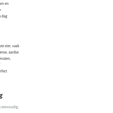
aam en
p
n dag
te ster, vaak
tense, aardse
tomaten,
rfect
g
ak eenvoudig,