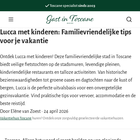
Toscane specialist
sinds 2003
Menu
Zoek
Lucca met kinderen: Familievriendelijke tips
voor je vakantie
Ontdek Lucca met kinderen! Deze familievriendelijke stad in Toscane
biedt veilige fietstochten op de stadsmuren, levendige pleinen,
kindvriendelijke restaurants en talloze activiteiten. Van historische
bezienswaardigheden tot groene oases en dagtochten naar de kust of
bergen, Lucca is de perfecte uitvalsbasis voor een onvergetelijke
gezinsvakantie. Vind praktische tips voor vervoer, accommodatie en de
beste reistijd.
Door Elène van Zoest
·
24 april 2026
Vakantiehuis Toscane
huren? Ontdek onze zorgvuldig geselecteerde vakantiehuizen.