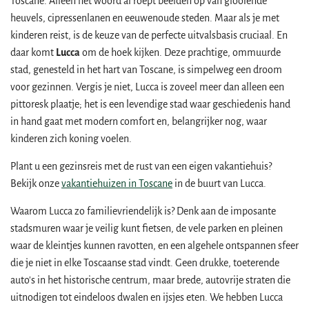
Toscane. Alleen het woord al roept beelden op van glooiende
heuvels, cipressenlanen en eeuwenoude steden. Maar als je met
kinderen reist, is de keuze van de perfecte uitvalsbasis cruciaal. En
daar komt
Lucca
om de hoek kijken. Deze prachtige, ommuurde
stad, genesteld in het hart van Toscane, is simpelweg een droom
voor gezinnen. Vergis je niet, Lucca is zoveel meer dan alleen een
pittoresk plaatje; het is een levendige stad waar geschiedenis hand
in hand gaat met modern comfort en, belangrijker nog, waar
kinderen zich koning voelen.
Plant u een gezinsreis met de rust van een eigen vakantiehuis?
Bekijk onze
vakantiehuizen in Toscane
in de buurt van Lucca.
Waarom Lucca zo familievriendelijk is? Denk aan de imposante
stadsmuren waar je veilig kunt fietsen, de vele parken en pleinen
waar de kleintjes kunnen ravotten, en een algehele ontspannen sfeer
die je niet in elke Toscaanse stad vindt. Geen drukke, toeterende
auto's in het historische centrum, maar brede, autovrije straten die
uitnodigen tot eindeloos dwalen en ijsjes eten. We hebben Lucca