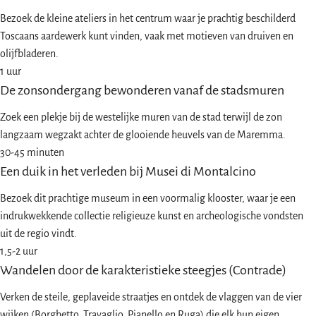
Bezoek de kleine ateliers in het centrum waar je prachtig beschilderd
Toscaans aardewerk kunt vinden, vaak met motieven van druiven en
olijfbladeren.
1 uur
De zonsondergang bewonderen vanaf de stadsmuren
Zoek een plekje bij de westelijke muren van de stad terwijl de zon
langzaam wegzakt achter de glooiende heuvels van de Maremma.
30-45 minuten
Een duik in het verleden bij Musei di Montalcino
Bezoek dit prachtige museum in een voormalig klooster, waar je een
indrukwekkende collectie religieuze kunst en archeologische vondsten
uit de regio vindt.
1,5-2 uur
Wandelen door de karakteristieke steegjes (Contrade)
Verken de steile, geplaveide straatjes en ontdek de vlaggen van de vier
wijken (Borghetto, Travaglio, Pianello en Ruga) die elk hun eigen