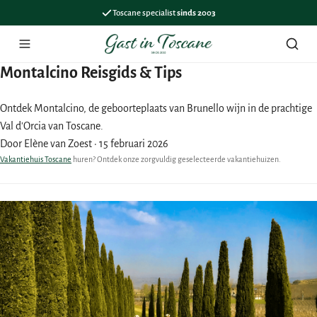
Toscane specialist
sinds 2003
Menu
Zoek
Montalcino Reisgids & Tips
Ontdek Montalcino, de geboorteplaats van Brunello wijn in de prachtige
Val d'Orcia van Toscane.
Door Elène van Zoest
·
15 februari 2026
Vakantiehuis Toscane
huren? Ontdek onze zorgvuldig geselecteerde vakantiehuizen.