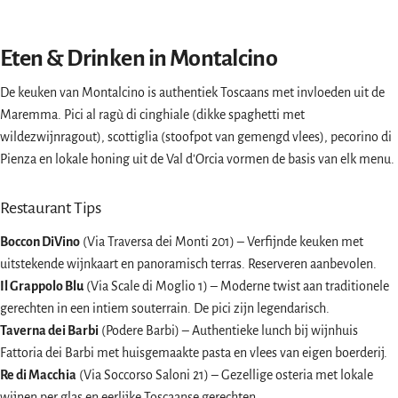
Eten & Drinken in Montalcino
De keuken van Montalcino is authentiek Toscaans met invloeden uit de
Maremma. Pici al ragù di cinghiale (dikke spaghetti met
wildezwijnragout), scottiglia (stoofpot van gemengd vlees), pecorino di
Pienza en lokale honing uit de Val d'Orcia vormen de basis van elk menu.
Restaurant Tips
Boccon DiVino
(Via Traversa dei Monti 201) – Verfijnde keuken met
uitstekende wijnkaart en panoramisch terras. Reserveren aanbevolen.
Il Grappolo Blu
(Via Scale di Moglio 1) – Moderne twist aan traditionele
gerechten in een intiem souterrain. De pici zijn legendarisch.
Taverna dei Barbi
(Podere Barbi) – Authentieke lunch bij wijnhuis
Fattoria dei Barbi met huisgemaakte pasta en vlees van eigen boerderij.
Re di Macchia
(Via Soccorso Saloni 21) – Gezellige osteria met lokale
wijnen per glas en eerlijke Toscaanse gerechten.