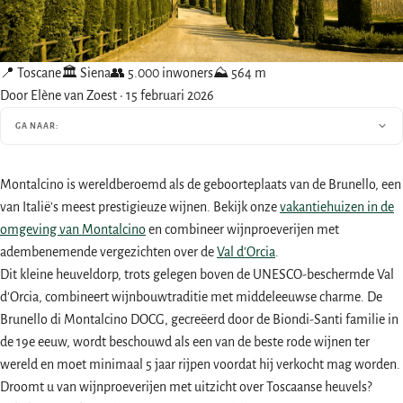
📍 Toscane
🏛 Siena
👥 5.000 inwoners
⛰ 564 m
Door Elène van Zoest
·
15 februari 2026
GA NAAR:
Montalcino is wereldberoemd als de geboorteplaats van de Brunello, een
van Italië's meest prestigieuze wijnen. Bekijk onze
vakantiehuizen in de
omgeving van Montalcino
en combineer wijnproeverijen met
adembenemende vergezichten over de
Val d'Orcia
.
Dit kleine heuveldorp, trots gelegen boven de UNESCO-beschermde Val
d'Orcia, combineert wijnbouwtraditie met middeleeuwse charme. De
Brunello di Montalcino DOCG, gecreëerd door de Biondi-Santi familie in
de 19e eeuw, wordt beschouwd als een van de beste rode wijnen ter
wereld en moet minimaal 5 jaar rijpen voordat hij verkocht mag worden.
Droomt u van wijnproeverijen met uitzicht over Toscaanse heuvels?