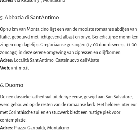
Adres:
Via Ricasoli 31, Montalcino
5. Abbazia di Sant'Antimo
Op 10 km van Montalcino ligt een van de mooiste romaanse abdijen van
Italië, gebouwd met lichtgevend albast en onyx. Benedictijnse monniken
zingen nog dagelijks Gregoriaanse gezangen (17:00 doordeweeks, 11:00
zondags) in deze serene omgeving van cipressen en olijfbomen.
Adres:
Località Sant'Antimo, Castelnuovo dell'Abate
Web:
antimo.it
6. Duomo
De neoklassieke kathedraal uit de 19e eeuw, gewijd aan San Salvatore,
werd gebouwd op de resten van de romaanse kerk. Het heldere interieur
met Corinthische zuilen en stucwerk biedt een rustige plek voor
contemplatie.
Adres:
Piazza Garibaldi, Montalcino